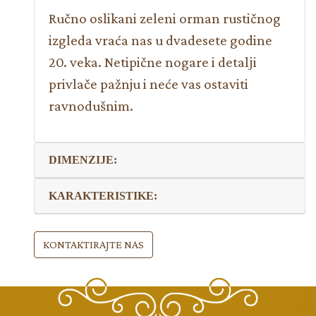
Ručno oslikani zeleni orman rustičnog
izgleda vraća nas u dvadesete godine
20. veka. Netipične nogare i detalјi
privlače pažnju i neće vas ostaviti
ravnodušnim.
DIMENZIJE:
KARAKTERISTIKE:
KONTAKTIRAJTE NAS